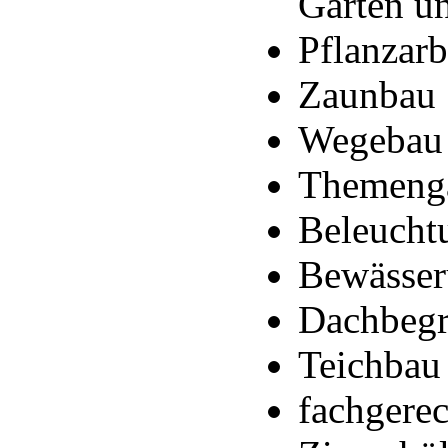
Gärten u
Pflanzarb
Zaunbau
Wegebau
Themeng
Beleucht
Bewässer
Dachbeg
Teichbau
fachgerec