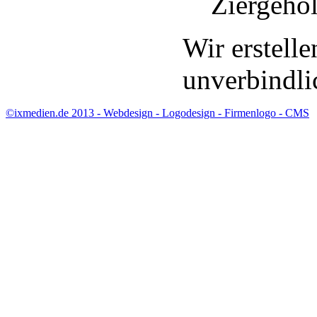
Ziergehö
Wir erstell
unverbindli
©ixmedien.de 2013 - Webdesign - Logodesign
- Firmenlogo
- CMS